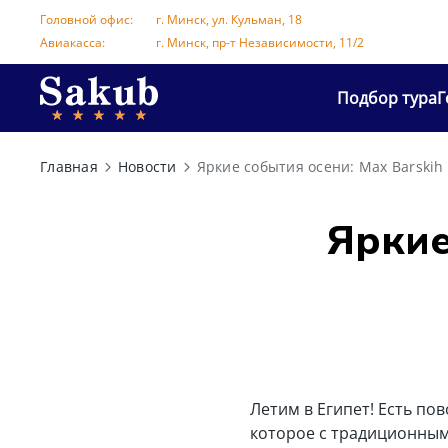
Головной офис:
г. Минск, ул. Кульман, 18
Авиакасса:
г. Минск, пр-т Независимости, 11/2
Перейти к содержимому
Подбор тура
Г
Главная
Новости
Яркие события осени: Max Barskih
Яркие
Летим в Египет! Есть по
которое с традиционным