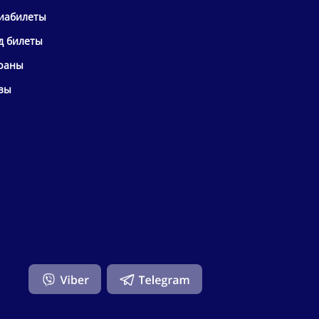
иабилеты
д билеты
раны
зы