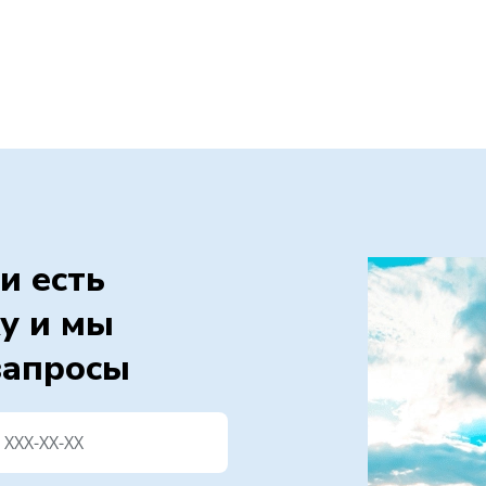
и есть
у и мы
запросы