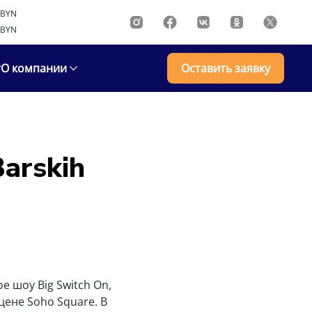
BYN
BYN
г
О компании
Оставить заявку
arskih
е шоу Big Switch On,
ене Soho Square. В