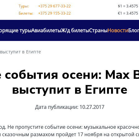
Туры:
+375 29 677-33-22
$1 =
3.4575
Билеты:
+375 29 155-33-22
€1 =
3.4575
орящие туры
Авиабилеты
Ж/д билеты
Страны
Новости
Бло
 выступит в Египте
 события осени: Max B
выступит в Египте
Дата публикации: 10.27.2017
вод. Не пропустите событие осени: музыкальное красочно
 сказочным размахом пройдет 17 ноября на открытой сц